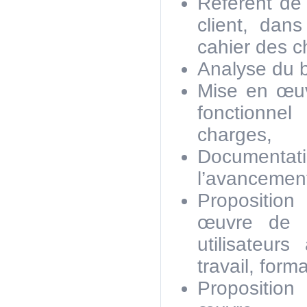
Référent de 
client, dan
cahier des c
Analyse du 
Mise en œuv
fonctionne
charges,
Document
l’avancement
Propositio
œuvre de 
utilisateur
travail, form
Propositio